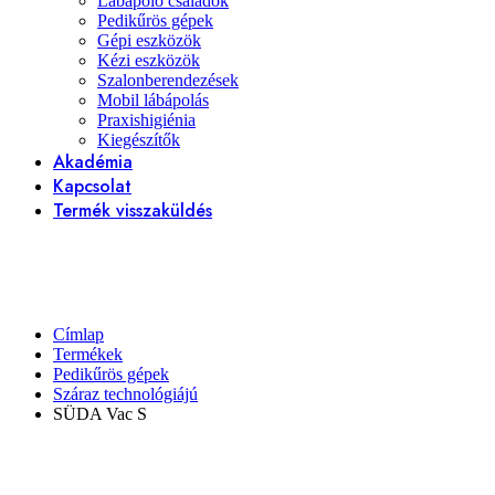
Lábápoló családok
Pedikűrös gépek
Gépi eszközök
Kézi eszközök
Szalonberendezések
Mobil lábápolás
Praxishigiénia
Kiegészítők
Akadémia
Kapcsolat
Termék visszaküldés
Címlap
Termékek
Pedikűrös gépek
Száraz technológiájú
SÜDA Vac S