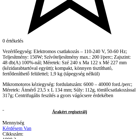
0 értékelés
Vezérlőegység: Elektromos csatlakozás – 110-240 V, 50-60 Hz;
Teljesítmény: 150W; Szívóteljesítmény max.: 200 l/perc; Zajszint:
48 db(A) 100%-nál; Méretek: Szé 240 x Ma 122 x Mé 227 mm
(kézidarabtartóval együtt); kompakt, könnyen tisztítható,
fertőtleníthető felülettel; 1,9 kg (tápegység nélkül)
Mikromotoros kéziegység: fordulatszám: 6000 – 40000 ford./perc;
Méretek: Átmérő 23,5 x L 134 mm; Súly: 112g, tömlőcsatlakozással
317g; Centrifugális feszítés a gyors vágócsere érdekében
Árakért regisztrálj
Mennyiség
Kérdésem Van
Cikkszám: