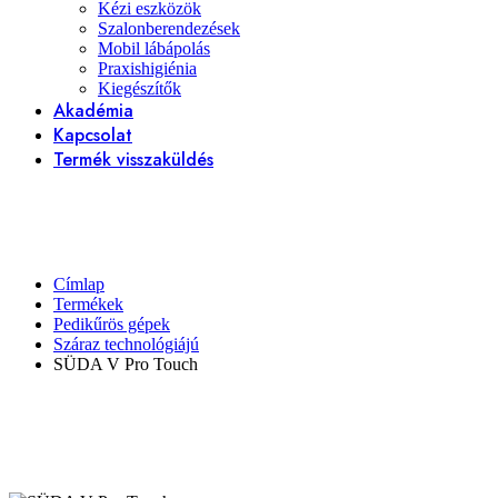
Kézi eszközök
Szalonberendezések
Mobil lábápolás
Praxishigiénia
Kiegészítők
Akadémia
Kapcsolat
Termék visszaküldés
Címlap
Termékek
Pedikűrös gépek
Száraz technológiájú
SÜDA V Pro Touch