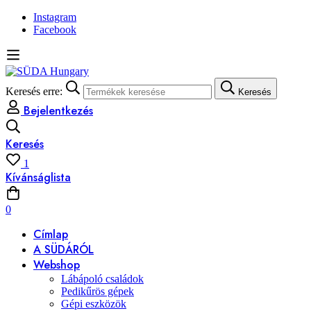
Instagram
Facebook
Keresés erre:
Keresés
Bejelentkezés
Keresés
1
Kívánságlista
0
Címlap
A SÜDÁRÓL
Webshop
Lábápoló családok
Pedikűrös gépek
Gépi eszközök