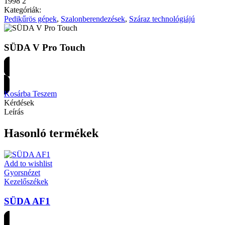
1998 2
Kategóriák:
Pedikűrös gépek
,
Szalonberendezések
,
Száraz technológiájú
SÜDA V Pro Touch
Árakért regisztrálj
Kosárba Teszem
Kérdések
Leírás
Hasonló termékek
Add to wishlist
Gyorsnézet
Kezelőszékek
SÜDA AF1