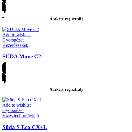
Árakért regisztrálj
Árakért regisztrálj
Add to wishlist
Gyorsnézet
Kezelőszékek
SÜDA Move C2
Árakért regisztrálj
Árakért regisztrálj
Add to wishlist
Gyorsnézet
Vizes technológiájú
Süda S Eco CX+L