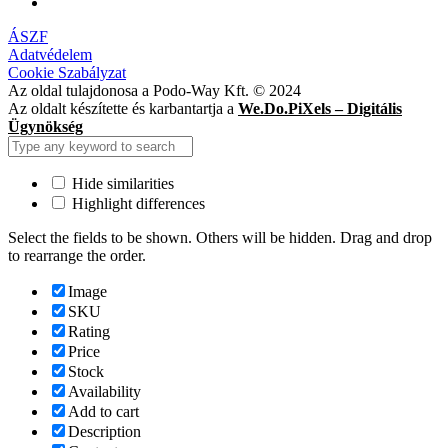
ÁSZF
Adatvédelem
Cookie Szabályzat
Az oldal tulajdonosa a Podo-Way Kft. © 2024
Az oldalt készítette és karbantartja a
We.Do.PiXels – Digitális
Ügynökség
Hide similarities
Highlight differences
Select the fields to be shown. Others will be hidden. Drag and drop
to rearrange the order.
Image
SKU
Rating
Price
Stock
Availability
Add to cart
Description