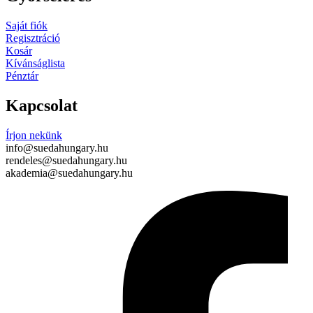
Saját fiók
Regisztráció
Kosár
Kívánságlista
Pénztár
Kapcsolat
Írjon nekünk
info@suedahungary.hu
rendeles@suedahungary.hu
akademia@suedahungary.hu