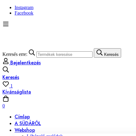
Instagram
Facebook
Keresés erre:
Keresés
Bejelentkezés
Keresés
1
Kívánságlista
0
Címlap
A SÜDÁRÓL
Webshop