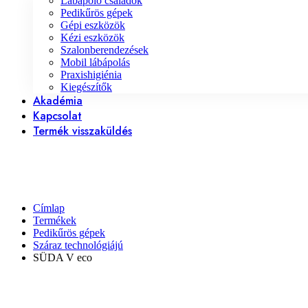
Lábápoló családok
Pedikűrös gépek
Gépi eszközök
Kézi eszközök
Szalonberendezések
Mobil lábápolás
Praxishigiénia
Kiegészítők
Akadémia
Kapcsolat
Termék visszaküldés
Címlap
Termékek
Pedikűrös gépek
Száraz technológiájú
SÜDA V eco