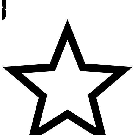
Árakért regisztrálj