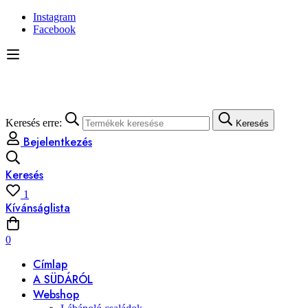
Instagram
Facebook
Keresés erre:
Keresés
Bejelentkezés
Keresés
1
Kívánságlista
0
Címlap
A SÜDÁRÓL
Webshop