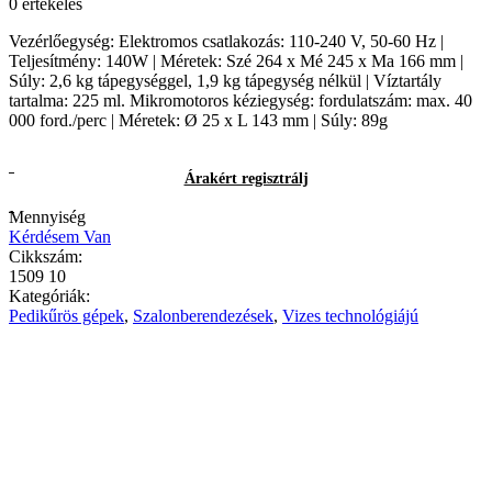
0 értékelés
Vezérlőegység: Elektromos csatlakozás: 110-240 V, 50-60 Hz |
Teljesítmény: 140W | Méretek: Szé 264 x Mé 245 x Ma 166 mm |
Súly: 2,6 kg tápegységgel, 1,9 kg tápegység nélkül | Víztartály
tartalma: 225 ml. Mikromotoros kéziegység: fordulatszám: max. 40
000 ford./perc | Méretek: Ø 25 x L 143 mm | Súly: 89g
Árakért regisztrálj
Mennyiség
Kérdésem Van
Cikkszám:
1509 10
Kategóriák:
Pedikűrös gépek
,
Szalonberendezések
,
Vizes technológiájú