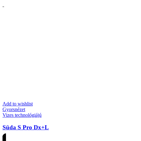
Add to wishlist
Gyorsnézet
Vizes technológiájú
Süda S Pro Dx+L