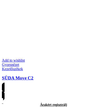
Add to wishlist
Gyorsnézet
Kezelőszékek
SÜDA Move C2
Árakért regisztrálj
Árakért regisztrálj