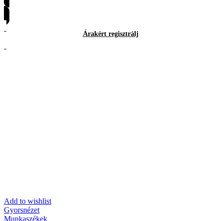
Árakért regisztrálj
Árakért regisztrálj
Add to wishlist
Gyorsnézet
Munkaszékek