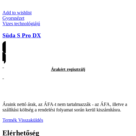
Add to wishlist
Gyorsnézet
Vizes technológiájú
Süda S Pro DX
Árakért regisztrálj
Árakért regisztrálj
Áraink nettó árak, az ÁFA-t nem tartalmazzák - az ÁFA, illetve a
szállítási költség a rendelési folyamat során kerül kiszámításra.
Termék Visszaküldés
Elérhetőség