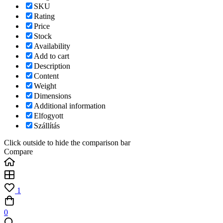
SKU
Rating
Price
Stock
Availability
Add to cart
Description
Content
Weight
Dimensions
Additional information
Elfogyott
Szállítás
Click outside to hide the comparison bar
Compare
1
0