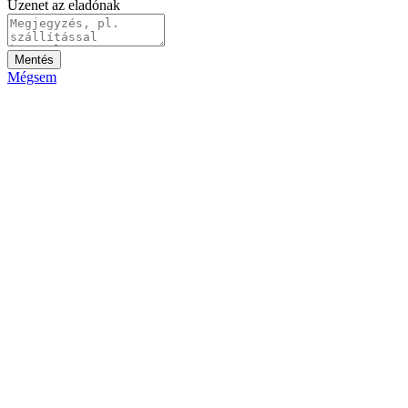
Üzenet az eladónak
Mentés
Mégsem