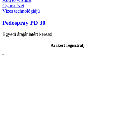
Add to wishlist
Gyorsnézet
Vizes technológiájú
Pedospray PD 30
Egyedi árajánlatért keress!
Árakért regisztrálj