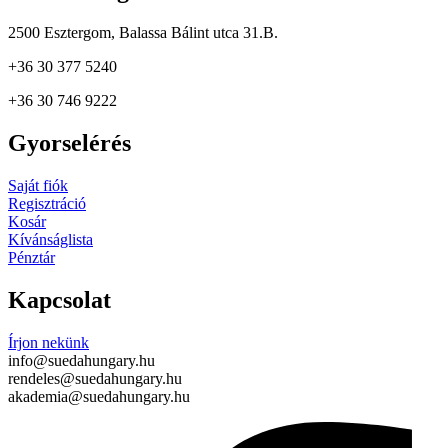
2500 Esztergom, Balassa Bálint utca 31.B.
+36 30 377 5240
+36 30 746 9222
Gyorselérés
Saját fiók
Regisztráció
Kosár
Kívánságlista
Pénztár
Kapcsolat
Írjon nekünk
info@suedahungary.hu
rendeles@suedahungary.hu
akademia@suedahungary.hu