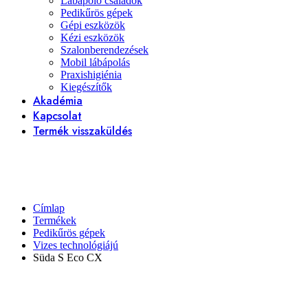
Lábápoló családok
Pedikűrös gépek
Gépi eszközök
Kézi eszközök
Szalonberendezések
Mobil lábápolás
Praxishigiénia
Kiegészítők
Akadémia
Kapcsolat
Termék visszaküldés
Címlap
Termékek
Pedikűrös gépek
Vizes technológiájú
Süda S Eco CX