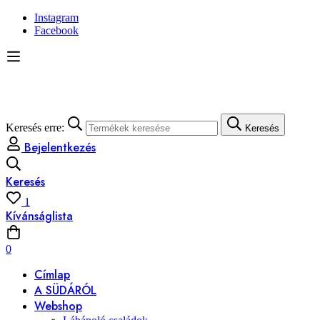
Instagram
Facebook
Keresés erre:
Keresés
Bejelentkezés
Keresés
1
Kívánságlista
0
Címlap
A SÜDÁRÓL
Webshop