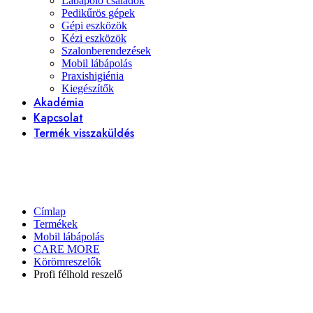
Lábápoló családok
Pedikűrös gépek
Gépi eszközök
Kézi eszközök
Szalonberendezések
Mobil lábápolás
Praxishigiénia
Kiegészítők
Akadémia
Kapcsolat
Termék visszaküldés
Címlap
Termékek
Mobil lábápolás
CARE MORE
Körömreszelők
Profi félhold reszelő