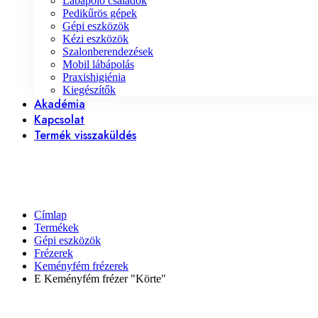
Lábápoló családok
Pedikűrös gépek
Gépi eszközök
Kézi eszközök
Szalonberendezések
Mobil lábápolás
Praxishigiénia
Kiegészítők
Akadémia
Kapcsolat
Termék visszaküldés
Címlap
Termékek
Gépi eszközök
Frézerek
Keményfém frézerek
E Keményfém frézer "Körte"