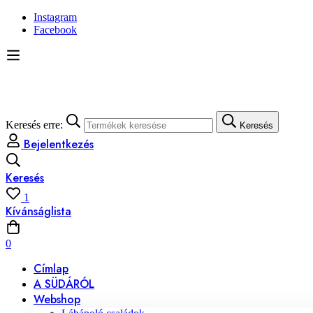
Instagram
Facebook
Keresés erre:
Keresés
Bejelentkezés
Keresés
1
Kívánságlista
0
Címlap
A SÜDÁRÓL
Webshop