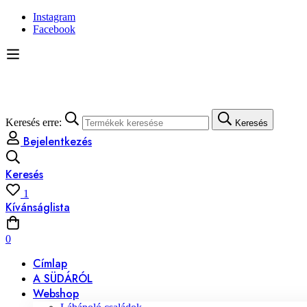
Instagram
Facebook
Keresés erre:
Keresés
Bejelentkezés
Keresés
1
Kívánságlista
0
Címlap
A SÜDÁRÓL
Webshop