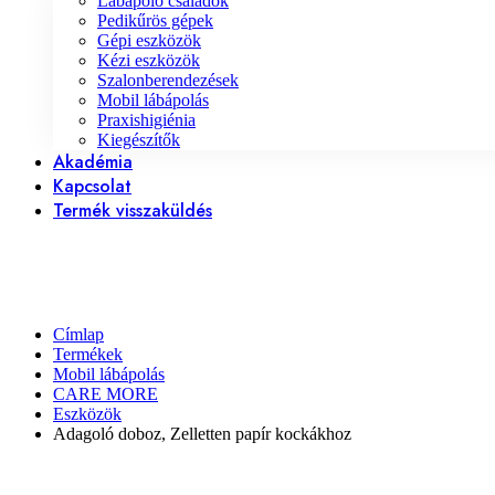
Lábápoló családok
Pedikűrös gépek
Gépi eszközök
Kézi eszközök
Szalonberendezések
Mobil lábápolás
Praxishigiénia
Kiegészítők
Akadémia
Kapcsolat
Termék visszaküldés
Címlap
Termékek
Mobil lábápolás
CARE MORE
Eszközök
Adagoló doboz, Zelletten papír kockákhoz