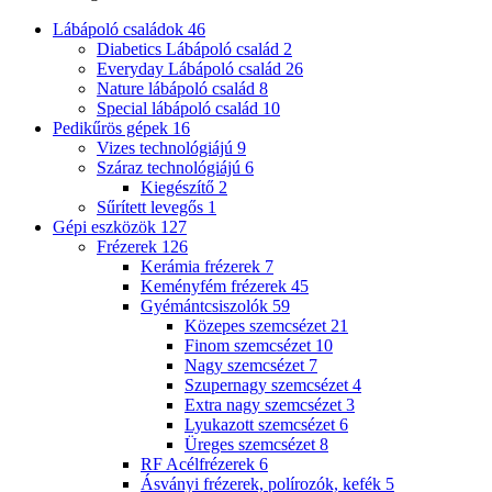
Lábápoló családok
46
Diabetics Lábápoló család
2
Everyday Lábápoló család
26
Nature lábápoló család
8
Special lábápoló család
10
Pedikűrös gépek
16
Vizes technológiájú
9
Száraz technológiájú
6
Kiegészítő
2
Sűrített levegős
1
Gépi eszközök
127
Frézerek
126
Kerámia frézerek
7
Keményfém frézerek
45
Gyémántcsiszolók
59
Közepes szemcsézet
21
Finom szemcsézet
10
Nagy szemcsézet
7
Szupernagy szemcsézet
4
Extra nagy szemcsézet
3
Lyukazott szemcsézet
6
Üreges szemcsézet
8
RF Acélfrézerek
6
Ásványi frézerek, polírozók, kefék
5