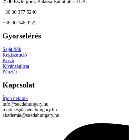
2500 Esztergom, Balassa Bálint utca 31.B.
+36 30 377 5240
+36 30 746 9222
Gyorselérés
Saját fiók
Regisztráció
Kosár
Kívánságlista
Pénztár
Kapcsolat
Írjon nekünk
info@suedahungary.hu
rendeles@suedahungary.hu
akademia@suedahungary.hu