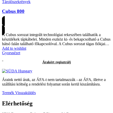
Tárolószekrények
Cubus 800
Árakért regisztrálj
A Cubus sorozat integrált technológiai rekeszében találhatók a
készülékek tápkábelei. Minden eszköz ki- és bekapcsolható a Cubus
hátsó falán található főkapcsolóval. A Cubus sorozat tágas fiókjai…
Add to wishlist
Gyorsnézet
Árakért regisztrálj
Áraink nettó árak, az ÁFA-t nem tartalmazzák - az ÁFA, illetve a
szállítási költség a rendelési folyamat során kerül kiszámításra.
Termék Visszaküldés
Elérhetőség