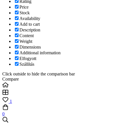
Rating
Price
Stock
Availability
Add to cart
Description
Content
Weight
Dimensions
Additional information
Elfogyott
Szállítás
Click outside to hide the comparison bar
Compare
1
0