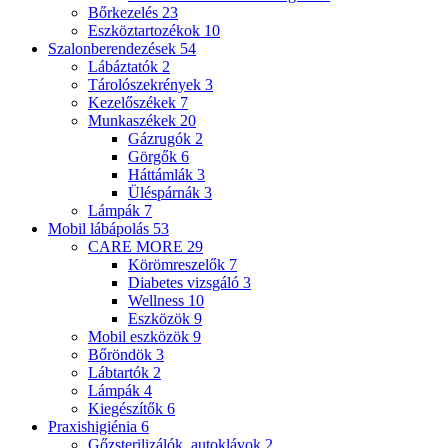
Bőrkezelés
23
Eszköztartozékok
10
Szalonberendezések
54
Lábáztatók
2
Tárolószekrények
3
Kezelőszékek
7
Munkaszékek
20
Gázrugók
2
Görgők
6
Háttámlák
3
Üléspárnák
3
Lámpák
7
Mobil lábápolás
53
CARE MORE
29
Körömreszelők
7
Diabetes vizsgáló
3
Wellness
10
Eszközök
9
Mobil eszközök
9
Bőröndök
3
Lábtartók
2
Lámpák
4
Kiegészítők
6
Praxishigiénia
6
Gőzsterilizálók, autoklávok
2