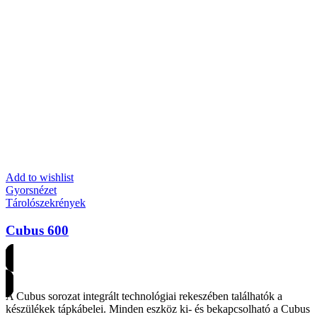
Add to wishlist
Gyorsnézet
Tárolószekrények
Cubus 600
Árakért regisztrálj
A Cubus sorozat integrált technológiai rekeszében találhatók a
készülékek tápkábelei. Minden eszköz ki- és bekapcsolható a Cubus