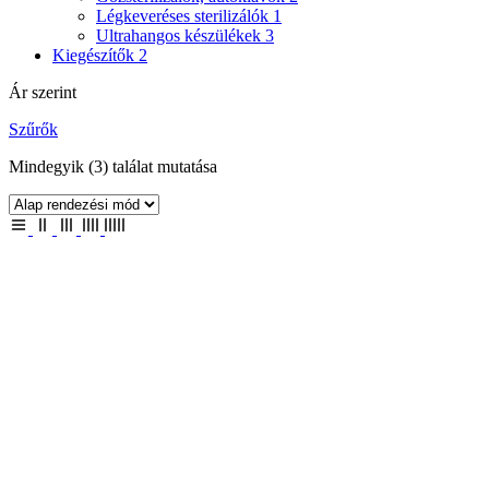
Légkeveréses sterilizálók
1
Ultrahangos készülékek
3
Kiegészítők
2
Ár szerint
Szűrők
Mindegyik (3) találat mutatása