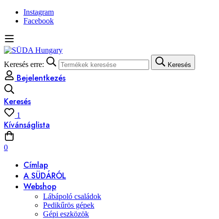
Instagram
Facebook
Keresés erre:
Keresés
Bejelentkezés
Keresés
1
Kívánságlista
0
Címlap
A SÜDÁRÓL
Webshop
Lábápoló családok
Pedikűrös gépek
Gépi eszközök