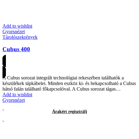
Add to wishlist
Gyorsnézet
Tárolószekrények
Cubus 400
Árakért regisztrálj
A Cubus sorozat integrált technológiai rekeszében találhatók a
készülékek tápkábelei. Minden eszköz ki- és bekapcsolható a Cubus
hátsó falán található főkapcsolóval. A Cubus sorozat tágas…
Add to wishlist
Gyorsnézet
Árakért regisztrálj