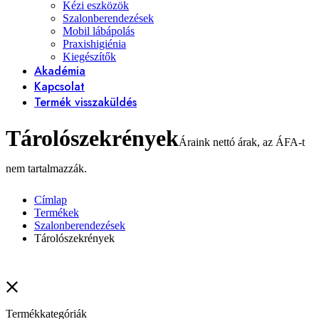
Kézi eszközök
Szalonberendezések
Mobil lábápolás
Praxishigiénia
Kiegészítők
Akadémia
Kapcsolat
Termék visszaküldés
Tárolószekrények
Címlap
Termékek
Szalonberendezések
Tárolószekrények
Termékkategóriák