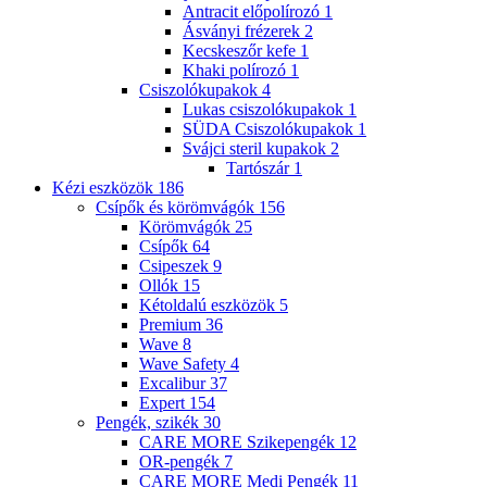
Antracit előpolírozó
1
Ásványi frézerek
2
Kecskeszőr kefe
1
Khaki polírozó
1
Csiszolókupakok
4
Lukas csiszolókupakok
1
SÜDA Csiszolókupakok
1
Svájci steril kupakok
2
Tartószár
1
Kézi eszközök
186
Csípők és körömvágók
156
Körömvágók
25
Csípők
64
Csipeszek
9
Ollók
15
Kétoldalú eszközök
5
Premium
36
Wave
8
Wave Safety
4
Excalibur
37
Expert
154
Pengék, szikék
30
CARE MORE Szikepengék
12
OR-pengék
7
CARE MORE Medi Pengék
11