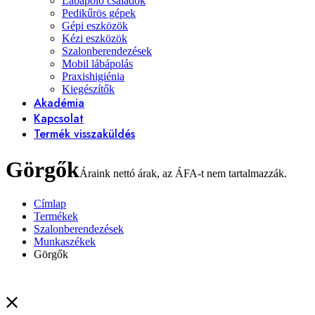
Lábápoló családok
Pedikűrös gépek
Gépi eszközök
Kézi eszközök
Szalonberendezések
Mobil lábápolás
Praxishigiénia
Kiegészítők
Akadémia
Kapcsolat
Termék visszaküldés
Görgők
Címlap
Termékek
Szalonberendezések
Munkaszékek
Görgők