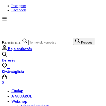
Instagram
Facebook
Keresés erre:
Keresés
Bejelentkezés
Keresés
1
Kívánságlista
0
Címlap
A SÜDÁRÓL
Webshop