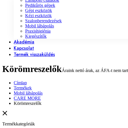
Lábápoló családok
Pedikűrös gépek
Gépi eszközök
Kézi eszközök
Szalonberendezések
Mobil lábápolás
Praxishigiénia
Kiegészítők
Akadémia
Kapcsolat
Termék visszaküldés
Körömreszelők
Címlap
Termékek
Mobil lábápolás
CARE MORE
Körömreszelők
Termékkategóriák