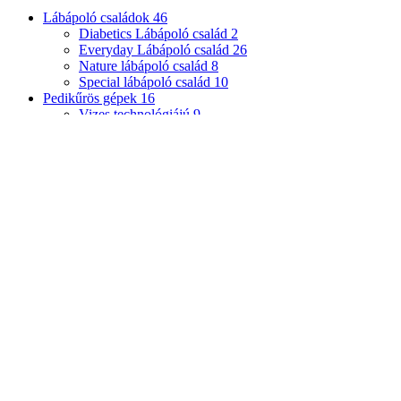
Lábápoló családok
46
Diabetics Lábápoló család
2
Everyday Lábápoló család
26
Nature lábápoló család
8
Special lábápoló család
10
Pedikűrös gépek
16
Vizes technológiájú
9
Száraz technológiájú
6
Kiegészítő
2
Sűrített levegős
1
Gépi eszközök
127
Frézerek
126
Kerámia frézerek
7
Keményfém frézerek
45
Gyémántcsiszolók
59
Közepes szemcsézet
21
Finom szemcsézet
10
Nagy szemcsézet
7
Szupernagy
szemcsézet
4
Extra nagy
szemcsézet
3
Lyukazott szemcsézet