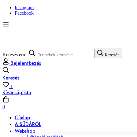
Instagram
Facebook
Keresés erre:
Keresés
Bejelentkezés
Keresés
1
Kívánságlista
0
Címlap
A SÜDÁRÓL
Webshop