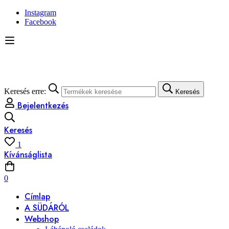
Instagram
Facebook
Keresés erre:
Keresés
Bejelentkezés
Keresés
1
Kívánságlista
0
Címlap
A SÜDÁRÓL
Webshop