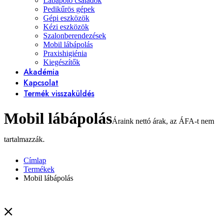
Lábápoló családok
Pedikűrös gépek
Gépi eszközök
Kézi eszközök
Szalonberendezések
Mobil lábápolás
Praxishigiénia
Kiegészítők
Akadémia
Kapcsolat
Termék visszaküldés
Mobil lábápolás
Címlap
Termékek
Mobil lábápolás