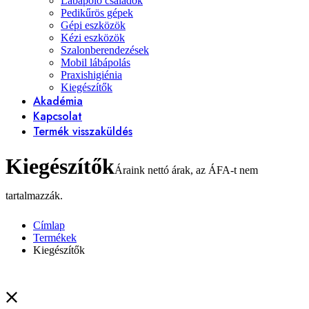
Lábápoló családok
Pedikűrös gépek
Gépi eszközök
Kézi eszközök
Szalonberendezések
Mobil lábápolás
Praxishigiénia
Kiegészítők
Akadémia
Kapcsolat
Termék visszaküldés
Kiegészítők
Címlap
Termékek
Kiegészítők