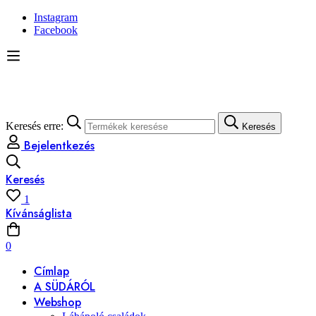
Instagram
Facebook
Keresés erre:
Keresés
Bejelentkezés
Keresés
1
Kívánságlista
0
Címlap
A SÜDÁRÓL
Webshop