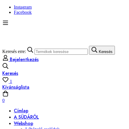
Instagram
Facebook
Keresés erre:
Keresés
Bejelentkezés
Keresés
1
Kívánságlista
0
Címlap
A SÜDÁRÓL
Webshop