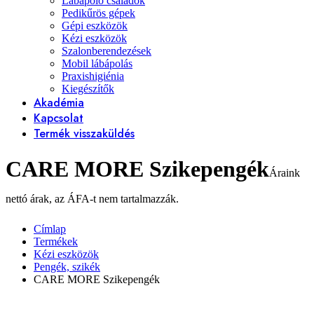
Lábápoló családok
Pedikűrös gépek
Gépi eszközök
Kézi eszközök
Szalonberendezések
Mobil lábápolás
Praxishigiénia
Kiegészítők
Akadémia
Kapcsolat
Termék visszaküldés
CARE MORE Szikepengék
Címlap
Termékek
Kézi eszközök
Pengék, szikék
CARE MORE Szikepengék