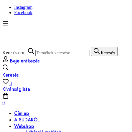
Instagram
Facebook
Keresés erre:
Keresés
Bejelentkezés
Keresés
1
Kívánságlista
0
Címlap
A SÜDÁRÓL
Webshop