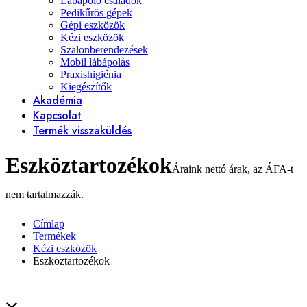
Lábápoló családok
Pedikűrös gépek
Gépi eszközök
Kézi eszközök
Szalonberendezések
Mobil lábápolás
Praxishigiénia
Kiegészítők
Akadémia
Kapcsolat
Termék visszaküldés
Eszköztartozékok
Címlap
Termékek
Kézi eszközök
Eszköztartozékok