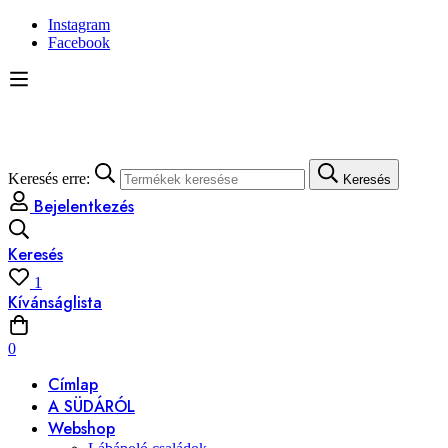
Instagram
Facebook
Keresés erre:
Keresés
Bejelentkezés
Keresés
1
Kívánságlista
0
Címlap
A SÜDÁRÓL
Webshop