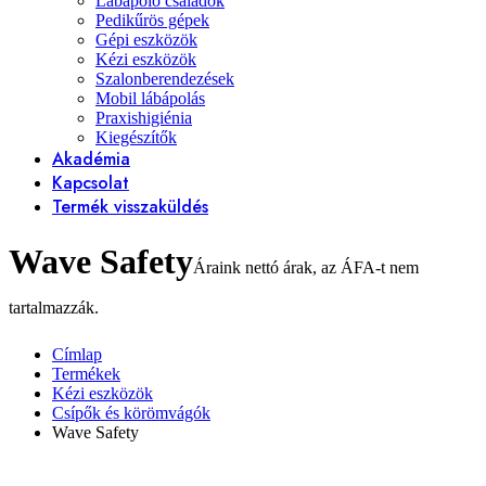
Lábápoló családok
Pedikűrös gépek
Gépi eszközök
Kézi eszközök
Szalonberendezések
Mobil lábápolás
Praxishigiénia
Kiegészítők
Akadémia
Kapcsolat
Termék visszaküldés
Wave Safety
Címlap
Termékek
Kézi eszközök
Csípők és körömvágók
Wave Safety