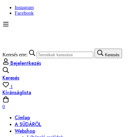
Instagram
Facebook
Keresés erre:
Keresés
Bejelentkezés
Keresés
1
Kívánságlista
0
Címlap
A SÜDÁRÓL
Webshop