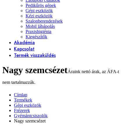
Lábápoló családok
Pedikűrös gépek
Gépi eszközök
Kézi eszközök
Szalonberendezések
Mobil lábápolás
Praxishigiénia
Kiegészítők
Akadémia
Kapcsolat
Termék visszaküldés
Nagy szemcsézet
Címlap
Termékek
Gépi eszközök
Frézerek
Gyémántcsiszolók
Nagy szemcsézet