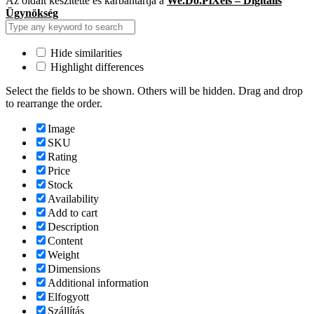
Az oldalt készítette és karbantartja a
We.Do.PiXels – Digitális
Ügynökség
Hide similarities
Highlight differences
Select the fields to be shown. Others will be hidden. Drag and drop
to rearrange the order.
Image
SKU
Rating
Price
Stock
Availability
Add to cart
Description
Content
Weight
Dimensions
Additional information
Elfogyott
Szállítás