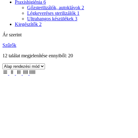
Praxishigiénia
6
Gőzsterilizálók, autoklávok
2
Légkeveréses sterilizálók
1
Ultrahangos készülékek
3
Kiegészítők
2
Ár szerint
Szűrők
12 találat megjelenítése ennyiből: 20