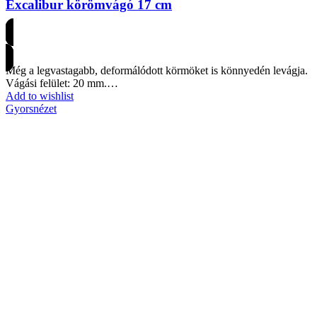
Excalibur körömvágó 17 cm
Árakért regisztrálj
Még a legvastagabb, deformálódott körmöket is könnyedén levágja.
Vágási felület: 20 mm.…
Add to wishlist
Gyorsnézet