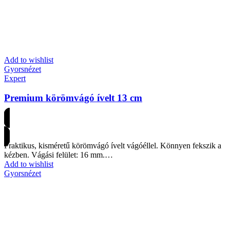
Add to wishlist
Gyorsnézet
Expert
Premium körömvágó ívelt 13 cm
Árakért regisztrálj
Praktikus, kisméretű körömvágó ívelt vágóéllel. Könnyen fekszik a
kézben. Vágási felület: 16 mm.…
Add to wishlist
Gyorsnézet