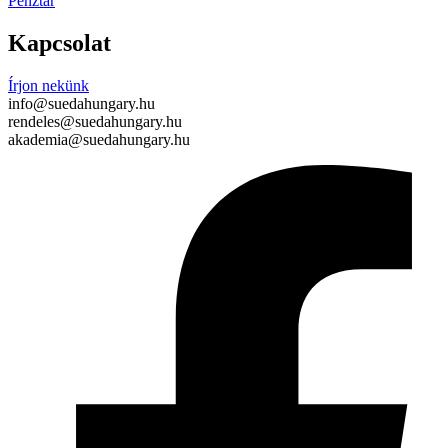
Pénztár
Kapcsolat
Írjon nekünk
info@suedahungary.hu
rendeles@suedahungary.hu
akademia@suedahungary.hu