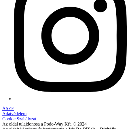
ÁSZF
Adatvédelem
Cookie Szabályzat
Az oldal tulajdonosa a Podo-Way Kft. © 2024