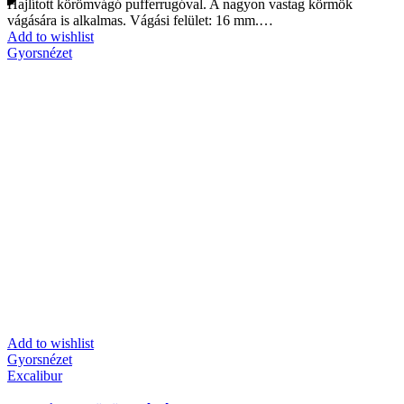
Hajlított körömvágó pufferrugóval. A nagyon vastag körmök
vágására is alkalmas. Vágási felület: 16 mm.…
Add to wishlist
Gyorsnézet
Add to wishlist
Gyorsnézet
Excalibur