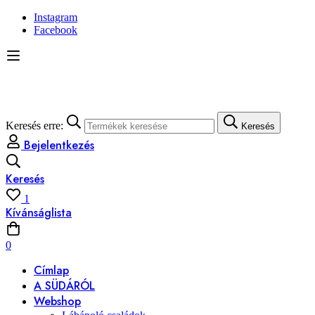
Instagram
Facebook
Keresés erre:
Keresés
Bejelentkezés
Keresés
1
Kívánságlista
0
Címlap
A SÜDÁRÓL
Webshop