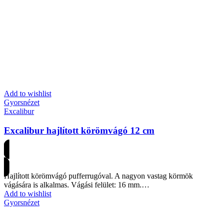
Add to wishlist
Gyorsnézet
Excalibur
Excalibur hajlított körömvágó 12 cm
Árakért regisztrálj
Hajlított körömvágó pufferrugóval. A nagyon vastag körmök
vágására is alkalmas. Vágási felület: 16 mm.…
Add to wishlist
Gyorsnézet