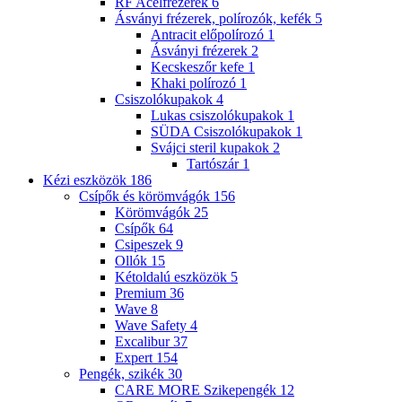
RF Acélfrézerek
6
Ásványi frézerek, polírozók, kefék
5
Antracit előpolírozó
1
Ásványi frézerek
2
Kecskeszőr kefe
1
Khaki polírozó
1
Csiszolókupakok
4
Lukas csiszolókupakok
1
SÜDA Csiszolókupakok
1
Svájci steril kupakok
2
Tartószár
1
Kézi eszközök
186
Csípők és körömvágók
156
Körömvágók
25
Csípők
64
Csipeszek
9
Ollók
15
Kétoldalú eszközök
5
Premium
36
Wave
8
Wave Safety
4
Excalibur
37
Expert
154
Pengék, szikék
30
CARE MORE Szikepengék
12