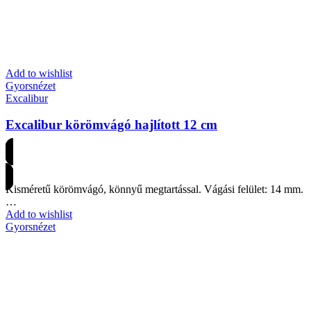
Add to wishlist
Gyorsnézet
Excalibur
Excalibur körömvágó hajlított 12 cm
Árakért regisztrálj
Kisméretű körömvágó, könnyű megtartással. Vágási felület: 14 mm.
…
Add to wishlist
Gyorsnézet