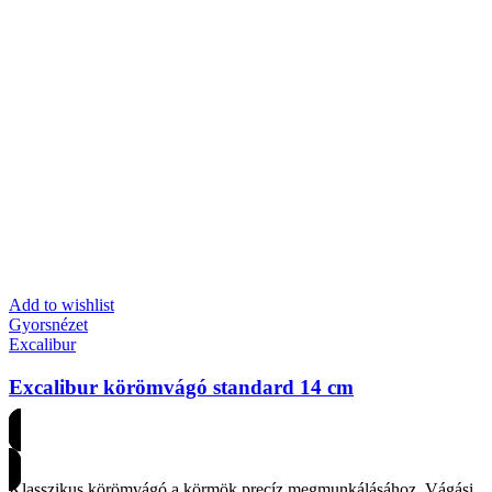
Add to wishlist
Gyorsnézet
Excalibur
Excalibur körömvágó standard 14 cm
Árakért regisztrálj
Klasszikus körömvágó a körmök precíz megmunkálásához. Vágási