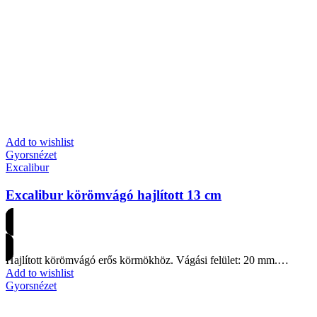
Add to wishlist
Gyorsnézet
Excalibur
Excalibur körömvágó hajlított 13 cm
Árakért regisztrálj
Hajlított körömvágó erős körmökhöz. Vágási felület: 20 mm.…
Add to wishlist
Gyorsnézet