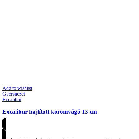
Add to wishlist
Gyorsnézet
Excalibur
Excalibur hajlított körömvágó 13 cm
Árakért regisztrálj