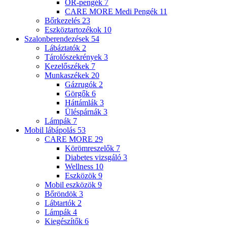
OR-pengék
7
CARE MORE Medi Pengék
11
Bőrkezelés
23
Eszköztartozékok
10
Szalonberendezések
54
Lábáztatók
2
Tárolószekrények
3
Kezelőszékek
7
Munkaszékek
20
Gázrugók
2
Görgők
6
Háttámlák
3
Üléspárnák
3
Lámpák
7
Mobil lábápolás
53
CARE MORE
29
Körömreszelők
7
Diabetes vizsgáló
3
Wellness
10
Eszközök
9
Mobil eszközök
9
Bőröndök
3
Lábtartók
2
Lámpák
4
Kiegészítők
6