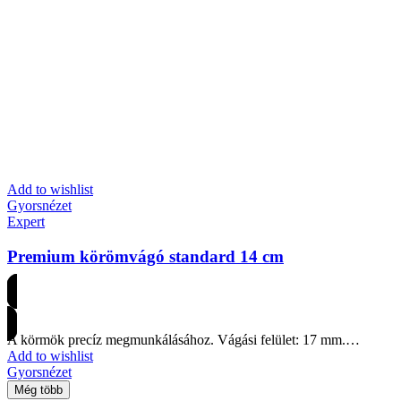
Add to wishlist
Gyorsnézet
Expert
Premium körömvágó standard 14 cm
Árakért regisztrálj
A körmök precíz megmunkálásához. Vágási felület: 17 mm.…
Add to wishlist
Gyorsnézet
Még több