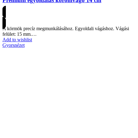
Premium egyoldalas körömvágó 14 cm
Árakért regisztrálj
A körmök precíz megmunkálásához. Egyoldali vágáshoz. Vágási
felület: 15 mm.…
Add to wishlist
Gyorsnézet