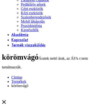
Lábápoló családok
Pedikűrös gépek
Gépi eszközök
Kézi eszközök
Szalonberendezések
Mobil lábápolás
Praxishigiénia
Kiegészítők
Akadémia
Kapcsolat
Termék visszaküldés
körömvágó
Címlap
Termékek
körömvágó