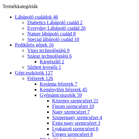
Termékkategóriák
Lábápoló családok
46
Diabetics Lábápoló család
2
Everyday Lábápoló család
26
Nature lábápoló család
8
Special lábápoló család
10
Pedikűrös gépek
16
Vizes technológiájú
9
Száraz technológiájú
6
Kiegészítő
2
Sűrített levegős
1
Gépi eszközök
127
Frézerek
126
Kerámia frézerek
7
Keményfém frézerek
45
Gyémántcsiszolók
59
Közepes szemcsézet
21
Finom szemcsézet
10
Nagy szemcsézet
7
Szupernagy szemcsézet
4
Extra nagy szemcsézet
3
Lyukazott szemcsézet
6
Üreges szemcsézet
8