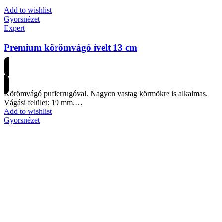
Add to wishlist
Gyorsnézet
Expert
Premium körömvágó ívelt 13 cm
Árakért regisztrálj
Körömvágó pufferrugóval. Nagyon vastag körmökre is alkalmas.
Vágási felület: 19 mm.…
Add to wishlist
Gyorsnézet