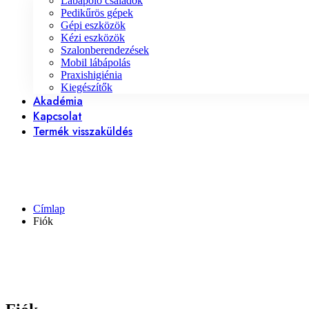
Lábápoló családok
Pedikűrös gépek
Gépi eszközök
Kézi eszközök
Szalonberendezések
Mobil lábápolás
Praxishigiénia
Kiegészítők
Akadémia
Kapcsolat
Termék visszaküldés
Címlap
Fiók