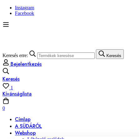
Instagram
Facebook
Keresés erre:
Keresés
Bejelentkezés
Keresés
1
Kívánságlista
0
Címlap
A SÜDÁRÓL
Webshop