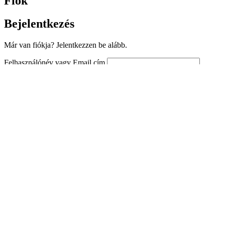
Fiók
Bejelentkezés
Már van fiókja? Jelentkezzen be alább.
Felhasználónév vagy Email cím
Jelszó
Bejelentkezve maradok
Jelszó emlékeztető
Username or Email Address
Bejelentkezés
Regisztráció
A SÜDA termékei és szalonberendezései kizárólag szakemberek számár